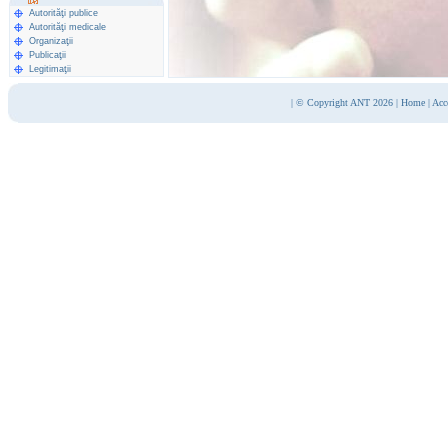
Autorităţi publice
Autorităţi medicale
Organizaţii
Publicaţii
Legitimaţii
|
© Copyright ANT 2026
|
Home
|
Acc