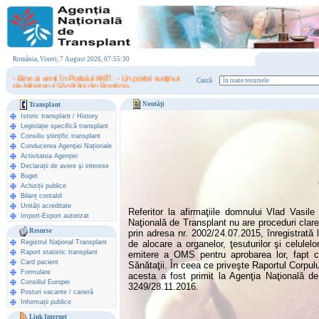
România, Vineri, 7 August 2026, 07:55:30
- Bine ai venit în Portalul ANT! . - Un portal susţinut
Caută
de Ministerul Sănătăţii din România.
Noutăţi
Transplant
Istoric transplant
/
History
Legislație specifică transplant
Consiliu științific transplant
Conducerea Agenţiei Naționale
Activitatea Agenției
Declarații de avere şi interese
Buget
Achiziții publice
Bilanț contabil
Unități acreditate
Referitor la afirmaţiile domnului Vlad Vasil
Import-Export autorizat
Naţională de Transplant nu are proceduri clar
Resurse
prin adresa nr. 2002/24.07.2015, înregistrată
Registrul Naţional Transplant
de alocare a organelor, ţesuturilor şi celulel
Raport statistic transplant
emitere a OMS pentru aprobarea lor, fapt co
Card pacient
Sănătaţii. În ceea ce priveşte Raportul Corpulu
Formulare
acesta a fost primit la Agenţia Naţională de
Consiliul Europei
3249/28.11.2016.
Posturi vacante / carieră
Informații publice
Link Internet