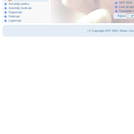
HPC 2016
Autorităţi publice
Liste de aş
Autorităţi medicale
Transplant 
Organizaţii
Pagina:
Publicaţii
Legitimaţii
|
© Copyright ANT 2026
|
Home
|
Acc