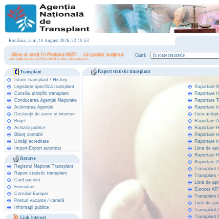
România, Luni, 10 August 2026, 22:18:53
- Bine ai venit în Portalul ANT! . - Un portal susţinut
Caută
de Ministerul Sănătăţii din România.
Raport statistic transplant
Transplant
Istoric transplant
/
History
Legislație specifică transplant
Raportare 
Consiliu științific transplant
Raportare 
Conducerea Agenţiei Naționale
Raportare T
Activitatea Agenției
Raportare t
Declarații de avere şi interese
Lista astep
Buget
Raportare 
Achiziții publice
Raportare 
Bilanț contabil
Raportare t
Unități acreditate
Raportare t
Import-Export autorizat
Lista de ast
Raportare 
Resurse
Raportare 
Registrul Naţional Transplant
Transplant t
Raport statistic transplant
Transplant 
Card pacient
Liste de aşt
Formulare
Eurocet AR
Consiliul Europei
Transplant t
Posturi vacante / carieră
Liste de aş
Informații publice
Transplant 
Transplant t
Link Internet