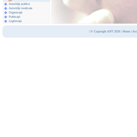
Autorităţi publice
Autorităţi medicale
Organizaţii
Publicaţii
Legitimaţii
|
© Copyright ANT 2026
|
Home
|
Acc