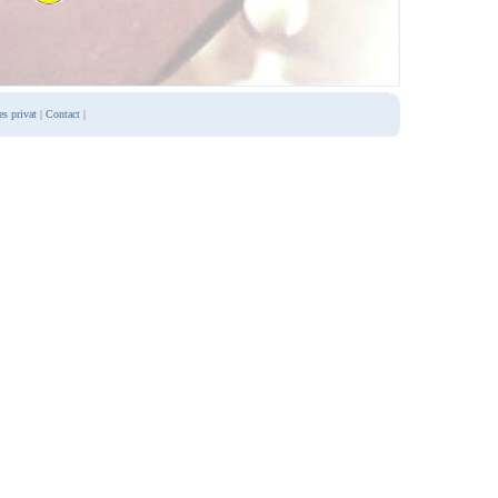
es privat
|
Contact
|