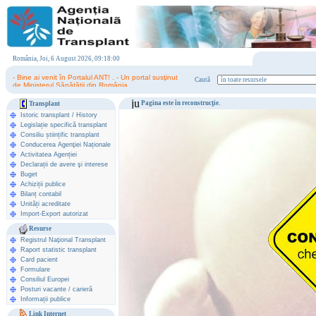
România, Joi, 6 August 2026, 09:18:00
- Bine ai venit în Portalul ANT! . - Un portal susţinut
Caută
de Ministerul Sănătăţii din România.
Pagina este în reconstrucţie.
Transplant
Istoric transplant
/
History
Legislație specifică transplant
Consiliu științific transplant
Conducerea Agenţiei Naționale
Activitatea Agenției
Declarații de avere şi interese
Buget
Achiziții publice
Bilanț contabil
Unități acreditate
Import-Export autorizat
Resurse
Registrul Naţional Transplant
Raport statistic transplant
Card pacient
Formulare
Consiliul Europei
Posturi vacante / carieră
Informații publice
Link Internet