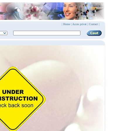
|
Home
|
Acces privat
|
Contact |