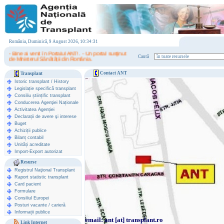
România, Duminică, 9 August 2026, 10:34:31
- Bine ai venit în Portalul ANT! . - Un portal susţinut
Caută
de Ministerul Sănătăţii din România.
Contact ANT
Transplant
Istoric transplant
/
History
Legislație specifică transplant
Consiliu științific transplant
Conducerea Agenţiei Naționale
Activitatea Agenției
Declarații de avere şi interese
Buget
Achiziții publice
Bilanț contabil
Unități acreditate
Import-Export autorizat
Resurse
Registrul Naţional Transplant
Raport statistic transplant
Card pacient
Formulare
Consiliul Europei
Posturi vacante / carieră
Informații publice
email: ant [at] transplant.ro
Link Internet