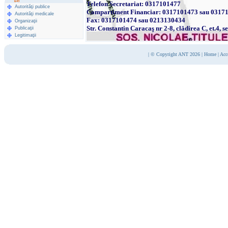
Telefon Secretariat: 0317101477
Autorităţi publice
Compartiment Financiar: 0317101473 sau 0317
Autorităţi medicale
Fax: 0317101474 sau 0213130434
Organizaţii
Str. Constantin Caracaş nr 2-8, clădirea C, et.4, s
Publicaţii
Legitimaţii
|
© Copyright ANT 2026
|
Home
|
Acc