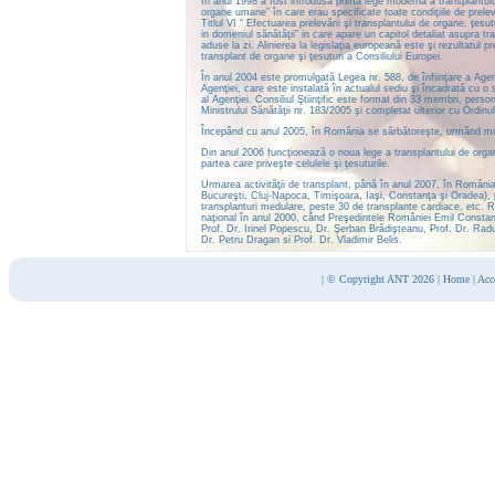
În anul 1998 a fost introdusă prima lege modernă a transplantului
organe umane” în care erau specificate toate condiţiile de prelev
Titlul VI “ Efectuarea prelevării şi transplantului de organe, ţes
in domeniul sănătăţii” in care apare un capitol detaliat asupra tra
aduse la zi. Alinierea la legislaţia europeană este şi rezultatul
transplant de organe şi ţesuturi a Consiliului Europei.
În anul 2004 este promulgată Legea nr. 588, de înfiinţare a Agen
Agenţiei, care este instalată în actualul sediu şi încadrată cu o 
al Agenţiei. Consiliul Ştiinţific este format din 33 membri, perso
Ministrului Sănătăţii nr. 183/2005 şi completat ulterior cu Ordinul
Începând cu anul 2005, în România se sărbătoreşte, urmând model
Din anul 2006 funcţionează o noua lege a transplantului de organe
partea care priveşte celulele şi ţesuturile.
Urmarea activităţii de transplant, până în anul 2007, în România
Bucureşti, Cluj-Napoca, Timişoara, Iaşi, Constanţa şi Oradea), p
transplanturi medulare, peste 30 de transplante cardiace, etc. Re
naţional în anul 2000, când Preşedintele României Emil Constanti
Prof. Dr. Irinel Popescu, Dr. Şerban Brădişteanu, Prof. Dr. Rad
Dr. Petru Dragan si Prof. Dr. Vladimir Belis.
|
© Copyright ANT 2026
|
Home
|
Acc