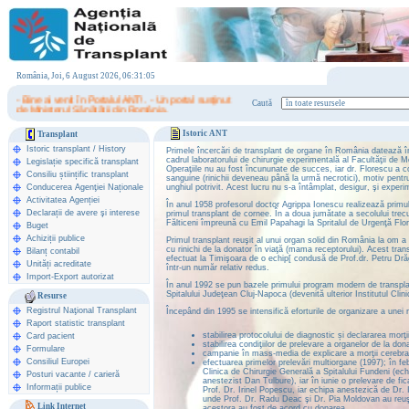
România, Joi, 6 August 2026, 06:31:05
- Bine ai venit în Portalul ANT! . - Un portal susţinut
Caută
de Ministerul Sănătăţii din România.
Istoric ANT
Transplant
Istoric transplant
/
History
Primele încercări de transplant de organe în România datează în
cadrul laboratorului de chirurgie experimentală al Facultăţii de 
Legislație specifică transplant
Operaţiile nu au fost încununate de succes, iar dr. Florescu a c
Consiliu științific transplant
sanguine (rinichii deveneau până la urmă necrotici), motiv pentru
Conducerea Agenţiei Naționale
unghiul potrivit. Acest lucru nu s-a întâmplat, desigur, şi exper
Activitatea Agenției
În anul 1958 profesorul doctor Agrippa Ionescu realizează primul 
Declarații de avere şi interese
primul transplant de cornee. În a doua jumătate a secolului tre
Fălticeni împreună cu Emil Papahagi la Spritalul de Urgenţă Flo
Buget
Achiziții publice
Primul transplant reuşit al unui organ solid din România la om a 
cu rinichi de la donator în viaţă (mama receptorului). Acest tran
Bilanț contabil
efectuat la Timişoara de o echip[ condusă de Prof.dr. Petru Dră
Unități acreditate
într-un număr relativ redus.
Import-Export autorizat
În anul 1992 se pun bazele primului program modern de transplan
Spitalului Judeţean Cluj-Napoca (devenită ulterior Institutul Cli
Resurse
Registrul Naţional Transplant
Începând din 1995 se intensifică eforturile de organizare a unei 
Raport statistic transplant
stabilirea protocolului de diagnostic și declararea morţ
Card pacient
stabilirea condiţiilor de prelevare a organelor de la d
Formulare
campanie în mass-media de explicare a morţii cerebra
Consiliul Europei
efectuarea primelor prelevări multiorgane (1997); în feb
Clinica de Chirurgie Generală a Spitalului Fundeni (ec
Posturi vacante / carieră
anestezist Dan Tulbure), iar în iunie o prelevare de fic
Informații publice
Prof. Dr. Irinel Popescu, iar echipa anestezică de Dr. 
unde Prof. Dr. Radu Deac şi Dr. Pia Moldovan au reuşit 
Link Internet
acestora au fost de acord cu donarea.