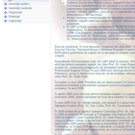
Profesor Doctor Dan Mircea Enescu iniţiază în anul 199
Autorităţi publice
Activitatea experimentală şi de cercetare s-a concret
Autorităţi medicale
conservarea tegumentului uman în vederea transplantului"
corneei, valvelor cardiace, precum şi cu organizarea un
Organizaţii
Alexandrescu" din Bucureşti.
Publicaţii
Începe formarea coordonatorilor de transplant, primul d
Legitimaţii
stabilesc regulile repartiţiei organelor la nivel naţion
cooperare.
În 1997 ia fiinţă asociaţia profesională “ROMTRANSPLAN
organizatoric, în dezvoltarea transplantului din Români
(1998- Cluj-Napoca - preşedinte Profesor Doctor Mihai
preşedinte Prof. Dr. Radu Deac, 2004- Constanţa - Efo
Dr. Mihai Lucan) au reprezentat momente de referinţă 
Este de menţionat, în mod deosebit, congresul din anul 2000 ( Bu
Fericitul Teoctist, Patriarhul Bisericii Ortodoxe Romane, a prez
BOR pentru prelevarea de organe de la decedaţi în moarte cerebra
creştini.
Preşedintele Romtransplant este, din 1997 până în prezent, Prof.
efectuat primul transplant hepatic de câtre Prof. Dr. Irinel Pope
acelaşi an, conducerea programului de transplant renal de la Sp
Profesorului Eugeniu Proca. În anul 1999 este efectuat primul tr
Floreasca, urmat la foarte scurt timp de cel de-al doilea, efect
către Prof. Dr. Radu Deac.
Începând cu anul 1999, România are un reprezentant în Comisia 
adoptarea imediată a prevederilor europene privind transplantul şi
europene, în anul 2006.
În aprilie 2000 este efectuat primul transplant hepatic cu supravi
octombrie 2000, primul transplant de ficat de la donator în viaţă
În anul 2001 Prof. Dr. Margit Şerban, efectuează în centrul univ
Spitalului Fundeni (Prof. Dr. Dan Colita, Prof. Dr. Constantin Ari
În 2003 echipa de la Spitalul Judeţean Constanţa (Prof. Dr. Vas
in 2004 la Institutul de Urologie şi Transplant Cluj-Napoca Prof.
2005 la Institutul Clinic Fundeni (Prof. Dr. Irinel Popescu, Dr,
ciroza şi diabet, căruia i s-a efectuat un transplant combinat de
dată în anul 2004 pentru o afecţiune a miocardului (Prof. Dr. Şte
Timişoara), şi în anul 2005 pentru o afecţiune a ficatului (Prof. 
atât legislaţia, cât şi cadrul organizatoric au cunoscut îmbunătă