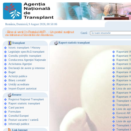
România, Duminică, 9 August 2026, 00:50:06
- Bine ai venit în Portalul ANT! . - Un portal susţinut
Caută
de Ministerul Sănătăţii din România.
Raport statistic transplant
Transplant
Istoric transplant
/
History
Legislație specifică transplant
Raportare 
Consiliu științific transplant
Raportare 
Conducerea Agenţiei Naționale
Raportare T
Activitatea Agenției
Raportare t
Declarații de avere şi interese
Lista astep
Buget
Raportare 
Achiziții publice
Raportare 
Bilanț contabil
Raportare t
Unități acreditate
Raportare t
Import-Export autorizat
Lista de ast
Raportare 
Resurse
Raportare 
Registrul Naţional Transplant
Transplant t
Raport statistic transplant
Transplant 
Card pacient
Liste de aşt
Formulare
Eurocet AR
Consiliul Europei
Transplant t
Posturi vacante / carieră
Liste de aş
Informații publice
Transplant 
Transplant t
Link Internet