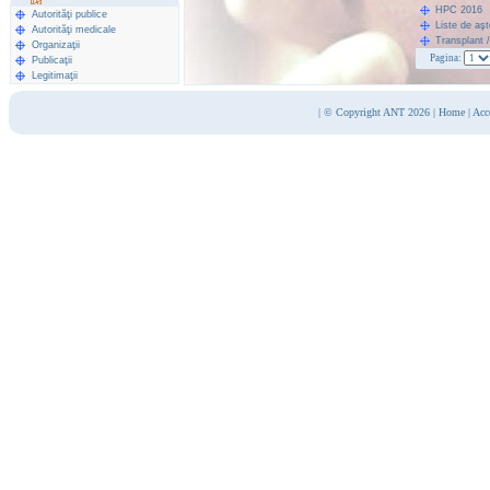
HPC 2016
Autorităţi publice
Liste de aş
Autorităţi medicale
Transplant 
Organizaţii
Pagina:
Publicaţii
Legitimaţii
|
© Copyright ANT 2026
|
Home
|
Acc