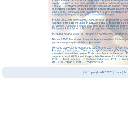
În anul 1998 a fost introdusă prima lege modernă a transplantului
organe umane” în care erau specificate toate condiţiile de prelev
Titlul VI “ Efectuarea prelevării şi transplantului de organe, ţes
in domeniul sănătăţii” in care apare un capitol detaliat asupra tra
aduse la zi. Alinierea la legislaţia europeană este şi rezultatul
transplant de organe şi ţesuturi a Consiliului Europei.
În anul 2004 este promulgată Legea nr. 588, de înfiinţare a Agen
Agenţiei, care este instalată în actualul sediu şi încadrată cu o 
al Agenţiei. Consiliul Ştiinţific este format din 33 membri, perso
Ministrului Sănătăţii nr. 183/2005 şi completat ulterior cu Ordinul
Începând cu anul 2005, în România se sărbătoreşte, urmând model
Din anul 2006 funcţionează o noua lege a transplantului de organe
partea care priveşte celulele şi ţesuturile.
Urmarea activităţii de transplant, până în anul 2007, în România
Bucureşti, Cluj-Napoca, Timişoara, Iaşi, Constanţa şi Oradea), p
transplanturi medulare, peste 30 de transplante cardiace, etc. Re
naţional în anul 2000, când Preşedintele României Emil Constanti
Prof. Dr. Irinel Popescu, Dr. Şerban Brădişteanu, Prof. Dr. Rad
Dr. Petru Dragan si Prof. Dr. Vladimir Belis.
|
© Copyright ANT 2026
|
Home
|
Acc