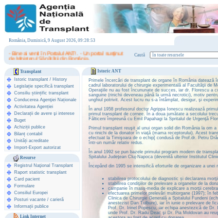
România, Duminică, 9 August 2026, 09:28:53
- Bine ai venit în Portalul ANT! . - Un portal susţinut
Caută
de Ministerul Sănătăţii din România.
Istoric ANT
Transplant
Istoric transplant
/
History
Primele încercări de transplant de organe în România datează în
cadrul laboratorului de chirurgie experimentală al Facultăţii de 
Legislație specifică transplant
Operaţiile nu au fost încununate de succes, iar dr. Florescu a c
Consiliu științific transplant
sanguine (rinichii deveneau până la urmă necrotici), motiv pentru
Conducerea Agenţiei Naționale
unghiul potrivit. Acest lucru nu s-a întâmplat, desigur, şi exper
Activitatea Agenției
În anul 1958 profesorul doctor Agrippa Ionescu realizează primul 
Declarații de avere şi interese
primul transplant de cornee. În a doua jumătate a secolului tre
Fălticeni împreună cu Emil Papahagi la Spritalul de Urgenţă Flo
Buget
Achiziții publice
Primul transplant reuşit al unui organ solid din România la om a 
cu rinichi de la donator în viaţă (mama receptorului). Acest tran
Bilanț contabil
efectuat la Timişoara de o echip[ condusă de Prof.dr. Petru Dră
Unități acreditate
într-un număr relativ redus.
Import-Export autorizat
În anul 1992 se pun bazele primului program modern de transplan
Spitalului Judeţean Cluj-Napoca (devenită ulterior Institutul Cli
Resurse
Registrul Naţional Transplant
Începând din 1995 se intensifică eforturile de organizare a unei 
Raport statistic transplant
stabilirea protocolului de diagnostic și declararea morţ
Card pacient
stabilirea condiţiilor de prelevare a organelor de la d
Formulare
campanie în mass-media de explicare a morţii cerebra
Consiliul Europei
efectuarea primelor prelevări multiorgane (1997); în feb
Clinica de Chirurgie Generală a Spitalului Fundeni (ec
Posturi vacante / carieră
anestezist Dan Tulbure), iar în iunie o prelevare de fic
Informații publice
Prof. Dr. Irinel Popescu, iar echipa anestezică de Dr. 
unde Prof. Dr. Radu Deac şi Dr. Pia Moldovan au reuşit 
Link Internet
acestora au fost de acord cu donarea.