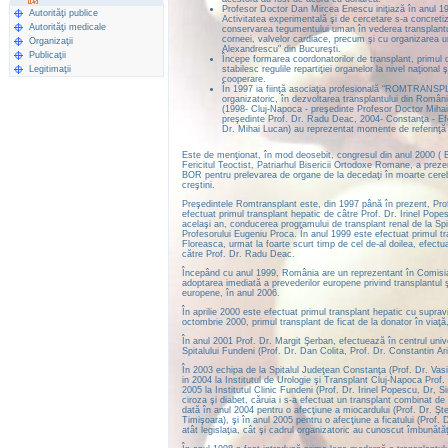
Profesor Doctor Dan Mircea Enescu iniţiază în anul 199
Autorităţi publice
Activitatea experimentală şi de cercetare s-a concret
Autorităţi medicale
conservarea tegumentului uman în vederea transplantului"
corneei, valvelor cardiace, precum şi cu organizarea un
Organizaţii
Alexandrescu" din Bucureşti.
Publicaţii
Începe formarea coordonatorilor de transplant, primul d
Legitimaţii
stabilesc regulile repartiţiei organelor la nivel naţion
cooperare.
În 1997 ia fiinţă asociaţia profesională “ROMTRANSPLAN
organizatoric, în dezvoltarea transplantului din Români
(1998- Cluj-Napoca - preşedinte Profesor Doctor Mihai
preşedinte Prof. Dr. Radu Deac, 2004- Constanţa - Efo
Dr. Mihai Lucan) au reprezentat momente de referinţă 
Este de menţionat, în mod deosebit, congresul din anul 2000 ( Bu
Fericitul Teoctist, Patriarhul Bisericii Ortodoxe Romane, a prez
BOR pentru prelevarea de organe de la decedaţi în moarte cerebra
creştini.
Preşedintele Romtransplant este, din 1997 până în prezent, Prof.
efectuat primul transplant hepatic de câtre Prof. Dr. Irinel Pope
acelaşi an, conducerea programului de transplant renal de la Sp
Profesorului Eugeniu Proca. În anul 1999 este efectuat primul tr
Floreasca, urmat la foarte scurt timp de cel de-al doilea, efect
către Prof. Dr. Radu Deac.
Începând cu anul 1999, România are un reprezentant în Comisia 
adoptarea imediată a prevederilor europene privind transplantul şi
europene, în anul 2006.
În aprilie 2000 este efectuat primul transplant hepatic cu supravi
octombrie 2000, primul transplant de ficat de la donator în viaţă
În anul 2001 Prof. Dr. Margit Şerban, efectuează în centrul univ
Spitalului Fundeni (Prof. Dr. Dan Colita, Prof. Dr. Constantin Ari
În 2003 echipa de la Spitalul Judeţean Constanţa (Prof. Dr. Vas
in 2004 la Institutul de Urologie şi Transplant Cluj-Napoca Prof.
2005 la Institutul Clinic Fundeni (Prof. Dr. Irinel Popescu, Dr,
ciroza şi diabet, căruia i s-a efectuat un transplant combinat de
dată în anul 2004 pentru o afecţiune a miocardului (Prof. Dr. Şte
Timişoara), şi în anul 2005 pentru o afecţiune a ficatului (Prof. 
atât legislaţia, cât şi cadrul organizatoric au cunoscut îmbunătă