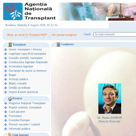
România, Sâmbătă, 8 August 2026, 10:22:35
- Bine ai venit în Portalul ANT! . - Un portal susţinut
Caută
de Ministerul Sănătăţii din România.
Conducere
Transplant
Istoric transplant
/
History
Legislație specifică transplant
Consiliu științific transplant
Conducerea Agenţiei Naționale
Activitatea Agenției
Declarații de avere şi interese
Buget
Achiziții publice
Bilanț contabil
Unități acreditate
Import-Export autorizat
Resurse
Registrul Naţional Transplant
Raport statistic transplant
Card pacient
Formulare
Dr. Radu ZAMFIR
Consiliul Europei
Director Executiv
Posturi vacante / carieră
Informații publice
Link Internet