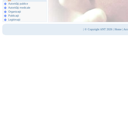
Autorităţi publice
Autorităţi medicale
Organizaţii
Publicaţii
Legitimaţii
|
© Copyright ANT 2026
|
Home
|
Acc