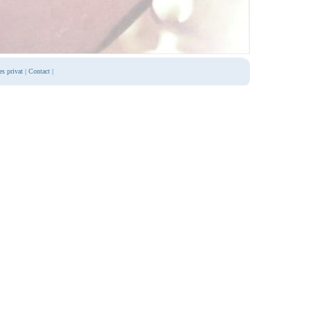
es privat
|
Contact
|