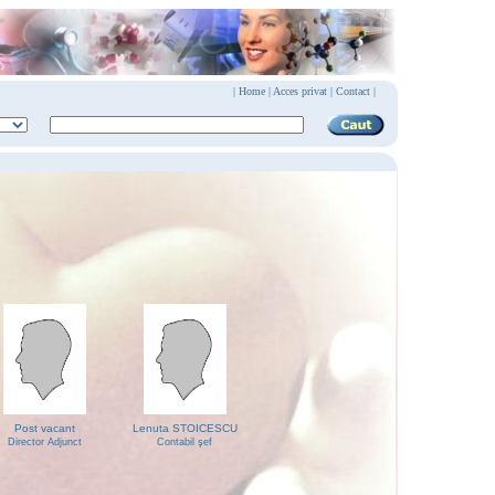
|
Home
|
Acces privat
|
Contact |
Post vacant
Lenuta STOICESCU
Director Adjunct
Contabil şef