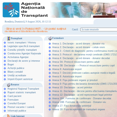
România, Duminică, 9 August 2026, 10:12:51
- Bine ai venit în Portalul ANT! . - Un portal susţinut
Caută
de Ministerul Sănătăţii din România.
Formulare
Transplant
Istoric transplant
/
History
Anexa 1: Declaraţie - acord donare - donator viu
Legislație specifică transplant
Anexa 2: Declaraţie - acord donare - celule stem
Consiliu științific transplant
Anexa 3 - Criterii de diagnostic pentru confirmarea mortii c
Conducerea Agenţiei Naționale
Anexa 3: Protocol - declararea morţii cerebrale (OMS 1721/
Activitatea Agenției
Anexa 4: Declaraţie - acord donare - donator decedat
Declarații de avere şi interese
Anexa 5A: Protocol resuscitare pentru adult
Buget
Anexa 5B: Declaraţie - – Protocol resuscitare pentru copil
Achiziții publice
Anexa 6: Autorizaţie export
Bilanț contabil
Anexa 7: Decizie prelevare cadaru autopsie medico-legală
Unități acreditate
Anexa 8: Autorizaţie import
Import-Export autorizat
Anexa 9: Fişa prelevare organe şi ţesuturi
Anexa 9: Fişa pentru declararea donatorului (OMS 1721/20
Resurse
Anexa 10: Declaraţie - acord primitor
Registrul Naţional Transplant
Anexa 11: Declaraţie - decizie pentru efectuarea transplantu
Raport statistic transplant
Anexa 12: Declaraţie - acord reprezentant legal primitor
Card pacient
Anexa 16A: Formular de confirmare - Donator decedat
Formulare
Anexa 16B: Formular de confirmare - Donator viu
Consiliul Europei
Anexa 17: Fișa donatorului potențial
Posturi vacante / carieră
Anexa 18: Fișa receptorului de transplant organe
Informații publice
Link Internet