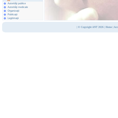
Autorităţi publice
Autorităţi medicale
Organizaţii
Publicaţii
Legitimaţii
|
© Copyright ANT 2026
|
Home
|
Acc