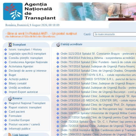
România, Duminică, 9 August 2026, 08:18:09
- Bine ai venit în Portalul ANT! . - Un portal susţinut
Caută
de Ministerul Sănătăţii din România.
Unități acreditate
Transplant
Istoric transplant
/
History
Legislație specifică transplant
Ordin 1121/2014 Spitalul Sf. Constantin Braşov - prelevare de
Consiliu științific transplant
Ordin 854/2014 Policlinica Athena - suspendarea acreditării -
Conducerea Agenţiei Naționale
Ordin 751/2014 Spitalul Clinic Fundeni - bancă de celule ste
Activitatea Agenției
Ordin 747/2014 Spitalul Judeţean de Urgenţă Piatra-Neamţ - 
Declarații de avere şi interese
Ordin 518/2014 Spitalul Clinic de Urgenţă Oradea, Ortopedie 
Buget
Ordin 368/2014 FERTIGYN S.R.L. - celule reproductive umane,
Achiziții publice
Ordin 343/2014 PROMED SYSTEM S.R.L. punctul de lucru Spita
Bilanț contabil
Ordin 342/2014 Spitalul Clinic Judeţean de Urgenţă Braşov p
Unități acreditate
Ordin 195/2014 Spitalul Judeţean de Urgenţă Buzău - prelev
Import-Export autorizat
Ordin 194/2014 Spitalul Clinic de Urgenţă Bucureşti - cord 
Ordin 193/2014 Spitalul Clinic Judeţean de Urgenţă 'Sf. Apost
Resurse
Ordin 173/2014 LID MEDICAL CENTER SRL - celule reproduct
Registrul Naţional Transplant
Ordin 145/2014 Spitalul Clinic de Urgenţă 'Prof. Dr. Agrippa
Raport statistic transplant
Ordin 142/2014 Spitalul Clinic de Recuperare Iaşi - transplan
Card pacient
Ordin 118/2014 Spitalul Universitar de Urgenţă Militar Central 
Formulare
Ordin 117/2014 Spitalul Clinic de Urgenţă pentru Copii 'Maria
Consiliul Europei
Ordin 73/2014 Spitalul Clinic 'Dr. C. I. Parhon' Iaşi pentru a
Posturi vacante / carieră
Ordin 72/2014 Spitalul Clinic Judeţean de Urgenţă Târgu Mur
Informații publice
Ordin 71/2014 Institutul de Boli Cardiovasculare şi Transpl
Ordin 1569/2013 Spitalul Clinic Judeţean de Urgenţă Târgu M
Link Internet