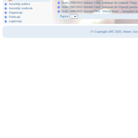
Ordin 1568/2013 Spitalul Clinic Judeţean de Urgenţă Târgu
Autorităţi publice
Ordin 1567/2013 Spitalul Clinic Judeţean de Urgenţă pentru
Autorităţi medicale
Ordin 1496/2013 Spitalul Clinic 'Sfânta Maria' - transplant h
Organizaţii
Pagina:
Publicaţii
Legitimaţii
|
© Copyright ANT 2026
|
Home
|
Acc