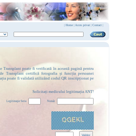
|
Home
|
Acces privat
|
Contact |
 Transplant poate fi verificată în această pagină pentru
de Transplant certifică fotografia și funcția persoanei
mația poate fi validată utilizând codul QR inscripționat pe
Solicitați medicului legitimația ANT!
Legitimaţie Seria
Număr