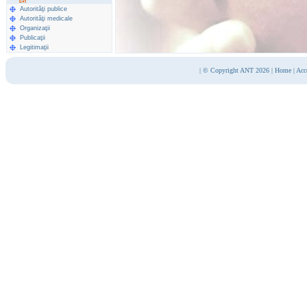
Autorităţi publice
Autorităţi medicale
Organizaţii
Publicaţii
Legitimaţii
|
© Copyright ANT 2026
|
Home
|
Acc