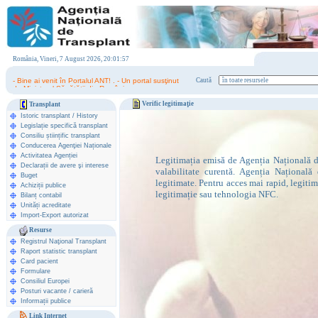
România, Vineri, 7 August 2026, 20:01:57
- Bine ai venit în Portalul ANT! . - Un portal susţinut
Caută
de Ministerul Sănătăţii din România.
Verific legitimaţie
Transplant
Istoric transplant
/
History
Legislație specifică transplant
Consiliu științific transplant
Conducerea Agenţiei Naționale
Activitatea Agenției
Legitimația emisă de Agenția Națională de
Declarații de avere şi interese
valabilitate curentă. Agenția Națională 
Buget
legitimate. Pentru acces mai rapid, legiti
Achiziții publice
legitimație sau tehnologia NFC.
Bilanț contabil
Unități acreditate
Import-Export autorizat
Resurse
Registrul Naţional Transplant
Raport statistic transplant
Card pacient
Formulare
Consiliul Europei
Posturi vacante / carieră
Informații publice
Link Internet