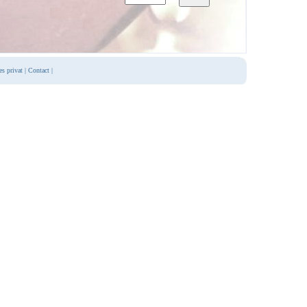
es privat
|
Contact
|