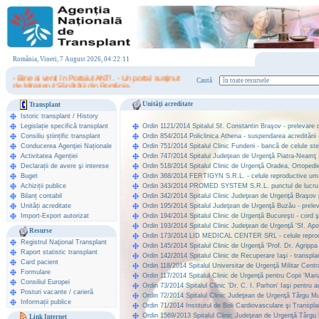
România, Vineri, 7 August 2026, 04:22:11
- Bine ai venit în Portalul ANT! . - Un portal susţinut
Caută
de Ministerul Sănătăţii din România.
Unități acreditate
Transplant
Istoric transplant
/
History
Legislație specifică transplant
Ordin 1121/2014 Spitalul Sf. Constantin Braşov - prelevare de
Consiliu științific transplant
Ordin 854/2014 Policlinica Athena - suspendarea acreditării -
Conducerea Agenţiei Naționale
Ordin 751/2014 Spitalul Clinic Fundeni - bancă de celule ste
Activitatea Agenției
Ordin 747/2014 Spitalul Judeţean de Urgenţă Piatra-Neamţ - 
Declarații de avere şi interese
Ordin 518/2014 Spitalul Clinic de Urgenţă Oradea, Ortopedie 
Buget
Ordin 368/2014 FERTIGYN S.R.L. - celule reproductive umane,
Achiziții publice
Ordin 343/2014 PROMED SYSTEM S.R.L. punctul de lucru Spita
Bilanț contabil
Ordin 342/2014 Spitalul Clinic Judeţean de Urgenţă Braşov p
Unități acreditate
Ordin 195/2014 Spitalul Judeţean de Urgenţă Buzău - prelev
Import-Export autorizat
Ordin 194/2014 Spitalul Clinic de Urgenţă Bucureşti - cord 
Ordin 193/2014 Spitalul Clinic Judeţean de Urgenţă 'Sf. Apost
Resurse
Ordin 173/2014 LID MEDICAL CENTER SRL - celule reproduct
Registrul Naţional Transplant
Ordin 145/2014 Spitalul Clinic de Urgenţă 'Prof. Dr. Agrippa
Raport statistic transplant
Ordin 142/2014 Spitalul Clinic de Recuperare Iaşi - transplan
Card pacient
Ordin 118/2014 Spitalul Universitar de Urgenţă Militar Central 
Formulare
Ordin 117/2014 Spitalul Clinic de Urgenţă pentru Copii 'Maria
Consiliul Europei
Ordin 73/2014 Spitalul Clinic 'Dr. C. I. Parhon' Iaşi pentru a
Posturi vacante / carieră
Ordin 72/2014 Spitalul Clinic Judeţean de Urgenţă Târgu Mur
Informații publice
Ordin 71/2014 Institutul de Boli Cardiovasculare şi Transpl
Ordin 1569/2013 Spitalul Clinic Judeţean de Urgenţă Târgu M
Link Internet