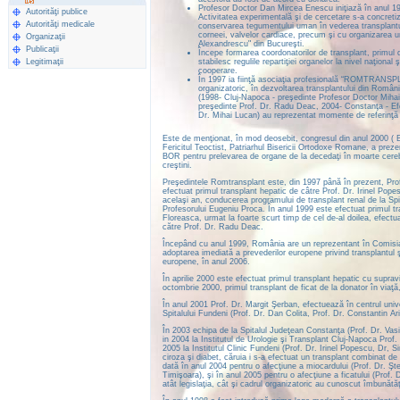
Profesor Doctor Dan Mircea Enescu iniţiază în anul 199
Autorităţi publice
Activitatea experimentală şi de cercetare s-a concret
Autorităţi medicale
conservarea tegumentului uman în vederea transplantului"
corneei, valvelor cardiace, precum şi cu organizarea un
Organizaţii
Alexandrescu" din Bucureşti.
Publicaţii
Începe formarea coordonatorilor de transplant, primul d
Legitimaţii
stabilesc regulile repartiţiei organelor la nivel naţion
cooperare.
În 1997 ia fiinţă asociaţia profesională “ROMTRANSPLAN
organizatoric, în dezvoltarea transplantului din Români
(1998- Cluj-Napoca - preşedinte Profesor Doctor Mihai
preşedinte Prof. Dr. Radu Deac, 2004- Constanţa - Efo
Dr. Mihai Lucan) au reprezentat momente de referinţă 
Este de menţionat, în mod deosebit, congresul din anul 2000 ( Bu
Fericitul Teoctist, Patriarhul Bisericii Ortodoxe Romane, a prez
BOR pentru prelevarea de organe de la decedaţi în moarte cerebra
creştini.
Preşedintele Romtransplant este, din 1997 până în prezent, Prof.
efectuat primul transplant hepatic de câtre Prof. Dr. Irinel Pope
acelaşi an, conducerea programului de transplant renal de la Sp
Profesorului Eugeniu Proca. În anul 1999 este efectuat primul tr
Floreasca, urmat la foarte scurt timp de cel de-al doilea, efect
către Prof. Dr. Radu Deac.
Începând cu anul 1999, România are un reprezentant în Comisia 
adoptarea imediată a prevederilor europene privind transplantul şi
europene, în anul 2006.
În aprilie 2000 este efectuat primul transplant hepatic cu supravi
octombrie 2000, primul transplant de ficat de la donator în viaţă
În anul 2001 Prof. Dr. Margit Şerban, efectuează în centrul univ
Spitalului Fundeni (Prof. Dr. Dan Colita, Prof. Dr. Constantin Ari
În 2003 echipa de la Spitalul Judeţean Constanţa (Prof. Dr. Vas
in 2004 la Institutul de Urologie şi Transplant Cluj-Napoca Prof.
2005 la Institutul Clinic Fundeni (Prof. Dr. Irinel Popescu, Dr,
ciroza şi diabet, căruia i s-a efectuat un transplant combinat de
dată în anul 2004 pentru o afecţiune a miocardului (Prof. Dr. Şte
Timişoara), şi în anul 2005 pentru o afecţiune a ficatului (Prof. 
atât legislaţia, cât şi cadrul organizatoric au cunoscut îmbunătă