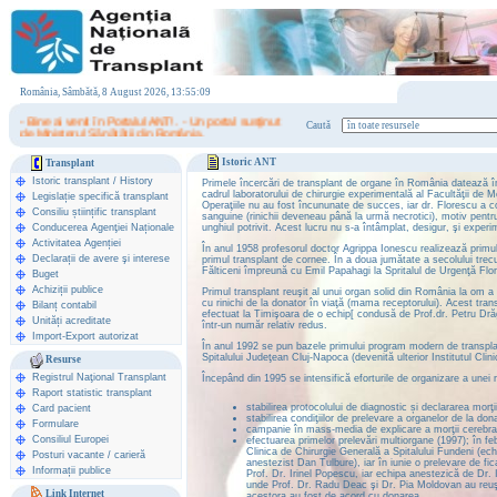
România, Sâmbătă, 8 August 2026, 13:55:09
- Bine ai venit în Portalul ANT! . - Un portal susţinut
Caută
de Ministerul Sănătăţii din România.
Istoric ANT
Transplant
Istoric transplant
/
History
Primele încercări de transplant de organe în România datează în
cadrul laboratorului de chirurgie experimentală al Facultăţii de 
Legislație specifică transplant
Operaţiile nu au fost încununate de succes, iar dr. Florescu a c
Consiliu științific transplant
sanguine (rinichii deveneau până la urmă necrotici), motiv pentru
Conducerea Agenţiei Naționale
unghiul potrivit. Acest lucru nu s-a întâmplat, desigur, şi exper
Activitatea Agenției
În anul 1958 profesorul doctor Agrippa Ionescu realizează primul 
Declarații de avere şi interese
primul transplant de cornee. În a doua jumătate a secolului tre
Fălticeni împreună cu Emil Papahagi la Spritalul de Urgenţă Flo
Buget
Achiziții publice
Primul transplant reuşit al unui organ solid din România la om a 
cu rinichi de la donator în viaţă (mama receptorului). Acest tran
Bilanț contabil
efectuat la Timişoara de o echip[ condusă de Prof.dr. Petru Dră
Unități acreditate
într-un număr relativ redus.
Import-Export autorizat
În anul 1992 se pun bazele primului program modern de transplan
Spitalului Judeţean Cluj-Napoca (devenită ulterior Institutul Cli
Resurse
Registrul Naţional Transplant
Începând din 1995 se intensifică eforturile de organizare a unei 
Raport statistic transplant
stabilirea protocolului de diagnostic și declararea morţ
Card pacient
stabilirea condiţiilor de prelevare a organelor de la d
Formulare
campanie în mass-media de explicare a morţii cerebra
Consiliul Europei
efectuarea primelor prelevări multiorgane (1997); în feb
Clinica de Chirurgie Generală a Spitalului Fundeni (ec
Posturi vacante / carieră
anestezist Dan Tulbure), iar în iunie o prelevare de fic
Informații publice
Prof. Dr. Irinel Popescu, iar echipa anestezică de Dr. 
unde Prof. Dr. Radu Deac şi Dr. Pia Moldovan au reuşit 
Link Internet
acestora au fost de acord cu donarea.