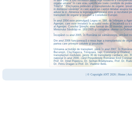
În anul 1998 a fost introdusă prima lege modernă a transplantului
organe umane” în care erau specificate toate condiţiile de prelev
Titlul VI “ Efectuarea prelevării şi transplantului de organe, ţes
in domeniul sănătăţii” in care apare un capitol detaliat asupra tra
aduse la zi. Alinierea la legislaţia europeană este şi rezultatul
transplant de organe şi ţesuturi a Consiliului Europei.
În anul 2004 este promulgată Legea nr. 588, de înfiinţare a Agen
Agenţiei, care este instalată în actualul sediu şi încadrată cu o 
al Agenţiei. Consiliul Ştiinţific este format din 33 membri, perso
Ministrului Sănătăţii nr. 183/2005 şi completat ulterior cu Ordinul
Începând cu anul 2005, în România se sărbătoreşte, urmând model
Din anul 2006 funcţionează o noua lege a transplantului de organe
partea care priveşte celulele şi ţesuturile.
Urmarea activităţii de transplant, până în anul 2007, în România
Bucureşti, Cluj-Napoca, Timişoara, Iaşi, Constanţa şi Oradea), p
transplanturi medulare, peste 30 de transplante cardiace, etc. Re
naţional în anul 2000, când Preşedintele României Emil Constanti
Prof. Dr. Irinel Popescu, Dr. Şerban Brădişteanu, Prof. Dr. Rad
Dr. Petru Dragan si Prof. Dr. Vladimir Belis.
|
© Copyright ANT 2026
|
Home
|
Acc