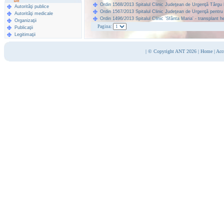
Ordin 1568/2013 Spitalul Clinic Judeţean de Urgenţă Târgu
Autorităţi publice
Ordin 1567/2013 Spitalul Clinic Judeţean de Urgenţă pentru
Autorităţi medicale
Ordin 1496/2013 Spitalul Clinic 'Sfânta Maria' - transplant h
Organizaţii
Pagina:
Publicaţii
Legitimaţii
|
© Copyright ANT 2026
|
Home
|
Acc