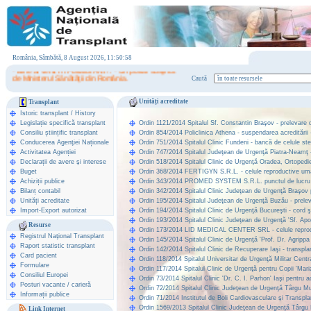
România, Sâmbătă, 8 August 2026, 11:50:58
- Bine ai venit în Portalul ANT! . - Un portal susţinut
de Ministerul Sănătăţii din România.
Caută
Unități acreditate
Transplant
Istoric transplant
/
History
Legislație specifică transplant
Ordin 1121/2014 Spitalul Sf. Constantin Braşov - prelevare de
Consiliu științific transplant
Ordin 854/2014 Policlinica Athena - suspendarea acreditării -
Conducerea Agenţiei Naționale
Ordin 751/2014 Spitalul Clinic Fundeni - bancă de celule ste
Activitatea Agenției
Ordin 747/2014 Spitalul Judeţean de Urgenţă Piatra-Neamţ - 
Declarații de avere şi interese
Ordin 518/2014 Spitalul Clinic de Urgenţă Oradea, Ortopedie 
Buget
Ordin 368/2014 FERTIGYN S.R.L. - celule reproductive umane,
Achiziții publice
Ordin 343/2014 PROMED SYSTEM S.R.L. punctul de lucru Spita
Bilanț contabil
Ordin 342/2014 Spitalul Clinic Judeţean de Urgenţă Braşov p
Unități acreditate
Ordin 195/2014 Spitalul Judeţean de Urgenţă Buzău - prelev
Import-Export autorizat
Ordin 194/2014 Spitalul Clinic de Urgenţă Bucureşti - cord 
Ordin 193/2014 Spitalul Clinic Judeţean de Urgenţă 'Sf. Apost
Resurse
Ordin 173/2014 LID MEDICAL CENTER SRL - celule reproduct
Registrul Naţional Transplant
Ordin 145/2014 Spitalul Clinic de Urgenţă 'Prof. Dr. Agrippa
Raport statistic transplant
Ordin 142/2014 Spitalul Clinic de Recuperare Iaşi - transplan
Card pacient
Ordin 118/2014 Spitalul Universitar de Urgenţă Militar Central 
Formulare
Ordin 117/2014 Spitalul Clinic de Urgenţă pentru Copii 'Maria
Consiliul Europei
Ordin 73/2014 Spitalul Clinic 'Dr. C. I. Parhon' Iaşi pentru a
Posturi vacante / carieră
Ordin 72/2014 Spitalul Clinic Judeţean de Urgenţă Târgu Mur
Informații publice
Ordin 71/2014 Institutul de Boli Cardiovasculare şi Transpl
Ordin 1569/2013 Spitalul Clinic Judeţean de Urgenţă Târgu M
Link Internet