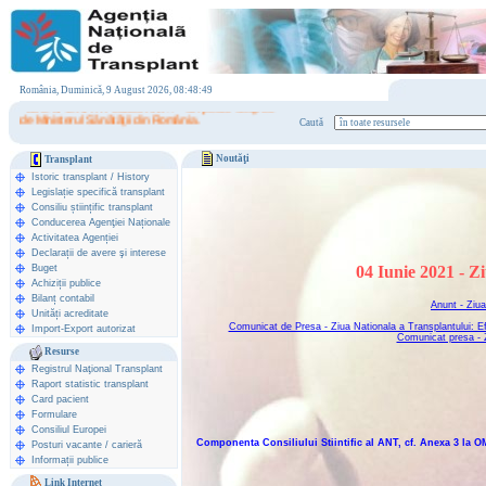
România, Duminică, 9 August 2026, 08:48:49
- Bine ai venit în Portalul ANT! . - Un portal susţinut
de Ministerul Sănătăţii din România.
Caută
Noutăţi
Transplant
Istoric transplant
/
History
Legislație specifică transplant
Consiliu științific transplant
Conducerea Agenţiei Naționale
Activitatea Agenției
Declarații de avere şi interese
Buget
04 Iunie 2021 - Z
Achiziții publice
Bilanț contabil
Anunt - Ziua
Unități acreditate
Comunicat de Presa - Ziua Nationala a Transplantului: Efo
Import-Export autorizat
Comunicat presa - Z
Resurse
Registrul Naţional Transplant
Raport statistic transplant
Card pacient
Formulare
Consiliul Europei
Componenta Consiliului Stiintific al ANT, cf. Anexa 3 la 
Posturi vacante / carieră
Informații publice
Link Internet