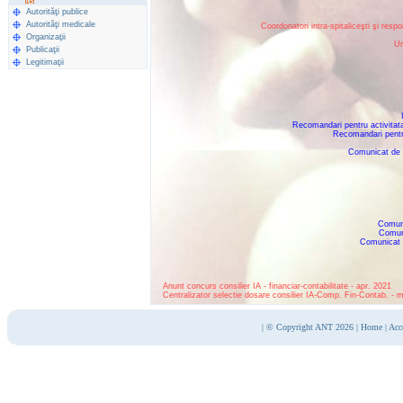
Autorităţi publice
Autorităţi medicale
Coordonatori intra-spitaliceşti şi respo
Organizaţii
Un
Publicaţii
Legitimaţii
Recomandari pentru activitat
Recomandari pentr
Comunicat de p
Comuni
Comuni
Comunicat d
Anunt concurs consilier IA - financiar-contabilitate - apr. 2021
Centralizator selectie dosare consilier IA-Comp. Fin-Contab. - 
|
© Copyright ANT 2026
|
Home
|
Acc