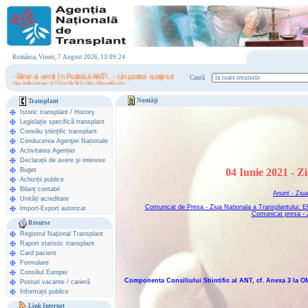
România, Vineri, 7 August 2026, 13:09:24
- Bine ai venit în Portalul ANT! . - Un portal susţinut
Caută
de Ministerul Sănătăţii din România.
Noutăţi
Transplant
Istoric transplant
/
History
Legislație specifică transplant
Consiliu științific transplant
Conducerea Agenţiei Naționale
Activitatea Agenției
Declarații de avere şi interese
Buget
04 Iunie 2021 - Z
Achiziții publice
Bilanț contabil
Anunt - Ziua
Unități acreditate
Comunicat de Presa - Ziua Nationala a Transplantului: Efo
Import-Export autorizat
Comunicat presa - Z
Resurse
Registrul Naţional Transplant
Raport statistic transplant
Card pacient
Formulare
Consiliul Europei
Componenta Consiliului Stiintific al ANT, cf. Anexa 3 la 
Posturi vacante / carieră
Informații publice
Link Internet