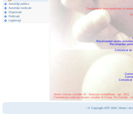
Autorităţi publice
Autorităţi medicale
Coordonatori intra-spitaliceşti şi respo
Organizaţii
Un
Publicaţii
Legitimaţii
Recomandari pentru activitat
Recomandari pentr
Comunicat de p
Comuni
Comuni
Comunicat d
Anunt concurs consilier IA - financiar-contabilitate - apr. 2021
Centralizator selectie dosare consilier IA-Comp. Fin-Contab. - 
|
© Copyright ANT 2026
|
Home
|
Acc