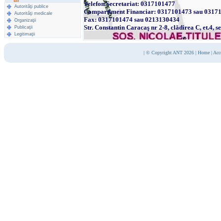
Telefon Secretariat: 0317101477
Autorităţi publice
Compartiment Financiar: 0317101473 sau 0317
Autorităţi medicale
Fax: 0317101474 sau 0213130434
Organizaţii
Str. Constantin Caracaş nr 2-8, clădirea C, et.4, s
Publicaţii
Legitimaţii
|
© Copyright ANT 2026
|
Home
|
Acc