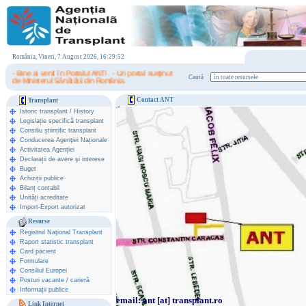
România, Vineri, 7 August 2026, 16:29:52
- Bine ai venit în Portalul ANT! . - Un portal susţinut
Caută
de Ministerul Sănătăţii din România.
Contact ANT
Transplant
Istoric transplant
/
History
Legislație specifică transplant
Consiliu științific transplant
Conducerea Agenţiei Naționale
Activitatea Agenției
Declarații de avere şi interese
Buget
Achiziții publice
Bilanț contabil
Unități acreditate
Import-Export autorizat
Resurse
Registrul Naţional Transplant
Raport statistic transplant
Card pacient
Formulare
Consiliul Europei
Posturi vacante / carieră
Informații publice
email: ant [at] transplant.ro
Link Internet