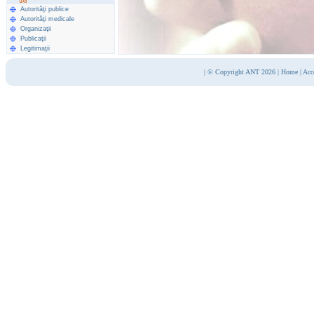
Autorităţi publice
Autorităţi medicale
Organizaţii
Publicaţii
Legitimaţii
|
© Copyright ANT 2026
|
Home
|
Acc