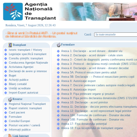
România, Vineri, 7 August 2026, 12:26:43
- Bine ai venit în Portalul ANT! . - Un portal susţinut
Caută
de Ministerul Sănătăţii din România.
Formulare
Transplant
Istoric transplant
/
History
Anexa 1: Declaraţie - acord donare - donator viu
Legislație specifică transplant
Anexa 2: Declaraţie - acord donare - celule stem
Consiliu științific transplant
Anexa 3 - Criterii de diagnostic pentru confirmarea mortii c
Conducerea Agenţiei Naționale
Anexa 3: Protocol - declararea morţii cerebrale (OMS 1721/
Activitatea Agenției
Anexa 4: Declaraţie - acord donare - donator decedat
Declarații de avere şi interese
Anexa 5A: Protocol resuscitare pentru adult
Buget
Anexa 5B: Declaraţie - – Protocol resuscitare pentru copil
Achiziții publice
Anexa 6: Autorizaţie export
Bilanț contabil
Anexa 7: Decizie prelevare cadaru autopsie medico-legală
Unități acreditate
Anexa 8: Autorizaţie import
Import-Export autorizat
Anexa 9: Fişa prelevare organe şi ţesuturi
Anexa 9: Fişa pentru declararea donatorului (OMS 1721/20
Resurse
Anexa 10: Declaraţie - acord primitor
Registrul Naţional Transplant
Anexa 11: Declaraţie - decizie pentru efectuarea transplantu
Raport statistic transplant
Anexa 12: Declaraţie - acord reprezentant legal primitor
Card pacient
Anexa 16A: Formular de confirmare - Donator decedat
Formulare
Anexa 16B: Formular de confirmare - Donator viu
Consiliul Europei
Anexa 17: Fișa donatorului potențial
Posturi vacante / carieră
Anexa 18: Fișa receptorului de transplant organe
Informații publice
Link Internet