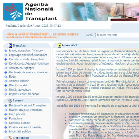
România, Duminică, 9 August 2026, 00:47:12
- Bine ai venit în Portalul ANT! . - Un portal susţinut
Caută
de Ministerul Sănătăţii din România.
Istoric ANT
Transplant
Istoric transplant
/
History
Primele încercări de transplant de organe în România datează în
cadrul laboratorului de chirurgie experimentală al Facultăţii de 
Legislație specifică transplant
Operaţiile nu au fost încununate de succes, iar dr. Florescu a c
Consiliu științific transplant
sanguine (rinichii deveneau până la urmă necrotici), motiv pentru
Conducerea Agenţiei Naționale
unghiul potrivit. Acest lucru nu s-a întâmplat, desigur, şi exper
Activitatea Agenției
În anul 1958 profesorul doctor Agrippa Ionescu realizează primul 
Declarații de avere şi interese
primul transplant de cornee. În a doua jumătate a secolului tre
Fălticeni împreună cu Emil Papahagi la Spritalul de Urgenţă Flo
Buget
Achiziții publice
Primul transplant reuşit al unui organ solid din România la om a 
cu rinichi de la donator în viaţă (mama receptorului). Acest tran
Bilanț contabil
efectuat la Timişoara de o echip[ condusă de Prof.dr. Petru Dră
Unități acreditate
într-un număr relativ redus.
Import-Export autorizat
În anul 1992 se pun bazele primului program modern de transplan
Spitalului Judeţean Cluj-Napoca (devenită ulterior Institutul Cli
Resurse
Registrul Naţional Transplant
Începând din 1995 se intensifică eforturile de organizare a unei 
Raport statistic transplant
stabilirea protocolului de diagnostic și declararea morţ
Card pacient
stabilirea condiţiilor de prelevare a organelor de la d
Formulare
campanie în mass-media de explicare a morţii cerebra
Consiliul Europei
efectuarea primelor prelevări multiorgane (1997); în feb
Clinica de Chirurgie Generală a Spitalului Fundeni (ec
Posturi vacante / carieră
anestezist Dan Tulbure), iar în iunie o prelevare de fic
Informații publice
Prof. Dr. Irinel Popescu, iar echipa anestezică de Dr. 
unde Prof. Dr. Radu Deac şi Dr. Pia Moldovan au reuşit 
Link Internet
acestora au fost de acord cu donarea.