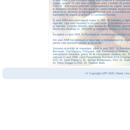
În anul 1998 a fost introdusă prima lege modernă a transplantului
organe umane” în care erau specificate toate condiţiile de prelev
Titlul VI “ Efectuarea prelevării şi transplantului de organe, ţes
in domeniul sănătăţii” in care apare un capitol detaliat asupra tra
aduse la zi. Alinierea la legislaţia europeană este şi rezultatul
transplant de organe şi ţesuturi a Consiliului Europei.
În anul 2004 este promulgată Legea nr. 588, de înfiinţare a Agen
Agenţiei, care este instalată în actualul sediu şi încadrată cu o 
al Agenţiei. Consiliul Ştiinţific este format din 33 membri, perso
Ministrului Sănătăţii nr. 183/2005 şi completat ulterior cu Ordinul
Începând cu anul 2005, în România se sărbătoreşte, urmând model
Din anul 2006 funcţionează o noua lege a transplantului de organe
partea care priveşte celulele şi ţesuturile.
Urmarea activităţii de transplant, până în anul 2007, în România
Bucureşti, Cluj-Napoca, Timişoara, Iaşi, Constanţa şi Oradea), p
transplanturi medulare, peste 30 de transplante cardiace, etc. Re
naţional în anul 2000, când Preşedintele României Emil Constanti
Prof. Dr. Irinel Popescu, Dr. Şerban Brădişteanu, Prof. Dr. Rad
Dr. Petru Dragan si Prof. Dr. Vladimir Belis.
|
© Copyright ANT 2026
|
Home
|
Acc