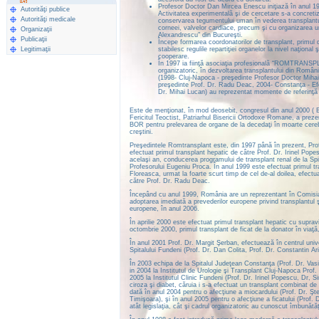
Profesor Doctor Dan Mircea Enescu iniţiază în anul 199
Autorităţi publice
Activitatea experimentală şi de cercetare s-a concret
Autorităţi medicale
conservarea tegumentului uman în vederea transplantului"
corneei, valvelor cardiace, precum şi cu organizarea un
Organizaţii
Alexandrescu" din Bucureşti.
Publicaţii
Începe formarea coordonatorilor de transplant, primul d
Legitimaţii
stabilesc regulile repartiţiei organelor la nivel naţion
cooperare.
În 1997 ia fiinţă asociaţia profesională “ROMTRANSPLAN
organizatoric, în dezvoltarea transplantului din Români
(1998- Cluj-Napoca - preşedinte Profesor Doctor Mihai
preşedinte Prof. Dr. Radu Deac, 2004- Constanţa - Efo
Dr. Mihai Lucan) au reprezentat momente de referinţă 
Este de menţionat, în mod deosebit, congresul din anul 2000 ( Bu
Fericitul Teoctist, Patriarhul Bisericii Ortodoxe Romane, a prez
BOR pentru prelevarea de organe de la decedaţi în moarte cerebra
creştini.
Preşedintele Romtransplant este, din 1997 până în prezent, Prof.
efectuat primul transplant hepatic de câtre Prof. Dr. Irinel Pope
acelaşi an, conducerea programului de transplant renal de la Sp
Profesorului Eugeniu Proca. În anul 1999 este efectuat primul tr
Floreasca, urmat la foarte scurt timp de cel de-al doilea, efect
către Prof. Dr. Radu Deac.
Începând cu anul 1999, România are un reprezentant în Comisia 
adoptarea imediată a prevederilor europene privind transplantul şi
europene, în anul 2006.
În aprilie 2000 este efectuat primul transplant hepatic cu supravi
octombrie 2000, primul transplant de ficat de la donator în viaţă
În anul 2001 Prof. Dr. Margit Şerban, efectuează în centrul univ
Spitalului Fundeni (Prof. Dr. Dan Colita, Prof. Dr. Constantin Ari
În 2003 echipa de la Spitalul Judeţean Constanţa (Prof. Dr. Vas
in 2004 la Institutul de Urologie şi Transplant Cluj-Napoca Prof.
2005 la Institutul Clinic Fundeni (Prof. Dr. Irinel Popescu, Dr,
ciroza şi diabet, căruia i s-a efectuat un transplant combinat de
dată în anul 2004 pentru o afecţiune a miocardului (Prof. Dr. Şte
Timişoara), şi în anul 2005 pentru o afecţiune a ficatului (Prof. 
atât legislaţia, cât şi cadrul organizatoric au cunoscut îmbunătă