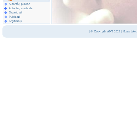
Autorităţi publice
Autorităţi medicale
Organizaţii
Publicaţii
Legitimaţii
|
© Copyright ANT 2026
|
Home
|
Acc