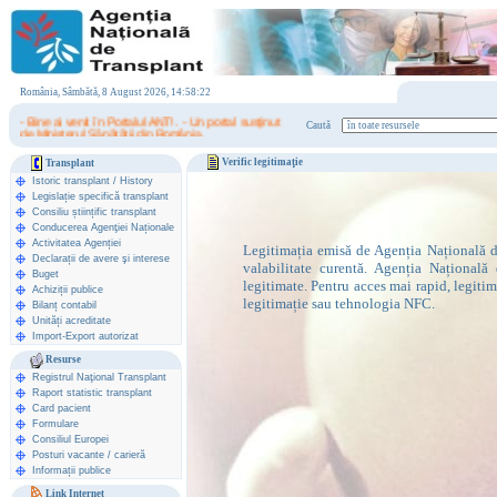
România, Sâmbătă, 8 August 2026, 14:58:22
- Bine ai venit în Portalul ANT! . - Un portal susţinut
Caută
de Ministerul Sănătăţii din România.
Verific legitimaţie
Transplant
Istoric transplant
/
History
Legislație specifică transplant
Consiliu științific transplant
Conducerea Agenţiei Naționale
Activitatea Agenției
Legitimația emisă de Agenția Națională de
Declarații de avere şi interese
valabilitate curentă. Agenția Națională 
Buget
legitimate. Pentru acces mai rapid, legiti
Achiziții publice
legitimație sau tehnologia NFC.
Bilanț contabil
Unități acreditate
Import-Export autorizat
Resurse
Registrul Naţional Transplant
Raport statistic transplant
Card pacient
Formulare
Consiliul Europei
Posturi vacante / carieră
Informații publice
Link Internet