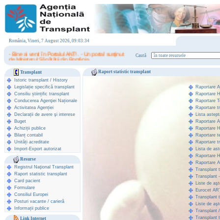
România, Vineri, 7 August 2026, 09:03:34
- Bine ai venit în Portalul ANT! . - Un portal susţinut
Caută
de Ministerul Sănătăţii din România.
Raport statistic transplant
Transplant
Istoric transplant
/
History
Legislație specifică transplant
Raportare 
Consiliu științific transplant
Raportare 
Conducerea Agenţiei Naționale
Raportare T
Activitatea Agenției
Raportare t
Declarații de avere şi interese
Lista astep
Buget
Raportare 
Achiziții publice
Raportare 
Bilanț contabil
Raportare t
Unități acreditate
Raportare t
Import-Export autorizat
Lista de ast
Raportare 
Resurse
Raportare 
Registrul Naţional Transplant
Transplant t
Raport statistic transplant
Transplant 
Card pacient
Liste de aşt
Formulare
Eurocet AR
Consiliul Europei
Transplant t
Posturi vacante / carieră
Liste de aş
Informații publice
Transplant 
Transplant t
Link Internet