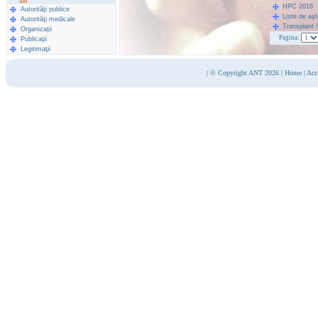
HPC 2016
Autorităţi publice
Liste de aş
Autorităţi medicale
Transplant 
Organizaţii
Pagina:
Publicaţii
Legitimaţii
|
© Copyright ANT 2026
|
Home
|
Acc